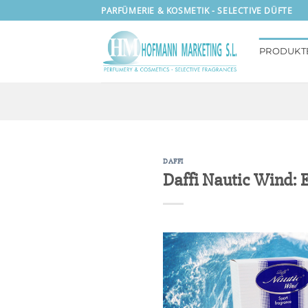
Zum
PARFÜMERIE & KOSMETIK - SELECTIVE DÜFTE
Inhalt
springen
PRODUKT
DAFFI
Daffi Nautic Wind: E