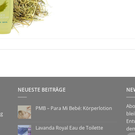
NEUESTE BEITRÄGE
NE
Abo
PMB – Para Mi Bebé: Körperlotion
ng
ble
Ent
Lavanda Royal Eau de Toilette
dem