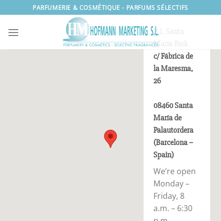
Passer
PARFUMERIE & COSMÉTIQUE - PARFUMS SÉLECTIFS
au
contenu
P. I. Santa
María Park
c/ Fábrica de
la Maresma,
26
08460 Santa
María de
Palautordera
(Barcelona –
Spain)
We’re open
Monday –
Friday, 8
a.m. – 6:30
p.m.