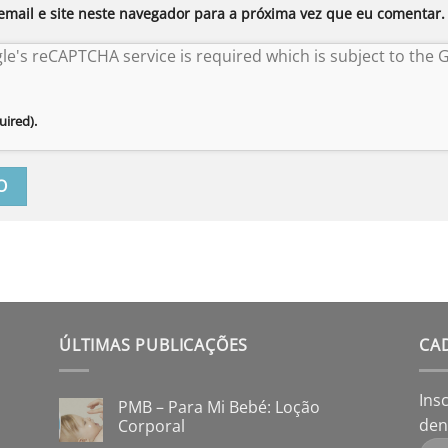
mail e site neste navegador para a próxima vez que eu comentar.
gle's reCAPTCHA service is required which is subject to the
uired).
ÚLTIMAS PUBLICAÇÕES
CA
Ins
PMB – Para Mi Bebé: Loção
den
Corporal