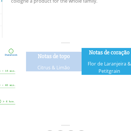
cologne a product for the whole family.
Notas de coração
Notas de topo
Flor de Laranjeira &
Citrus & Limão
Petitgrain