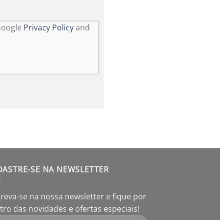
 Google
Privacy Policy
and
DASTRE-SE NA NEWSLETTER
creva-se na nossa newsletter e fique por
tro das novidades e ofertas especiais!