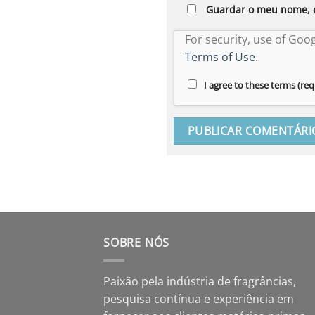
Guardar o meu nome, e
For security, use of Goo
Terms of Use
.
I agree to these terms (req
SOBRE NÓS
Paixão pela indústria de fragrâncias,
pesquisa contínua e experiência em