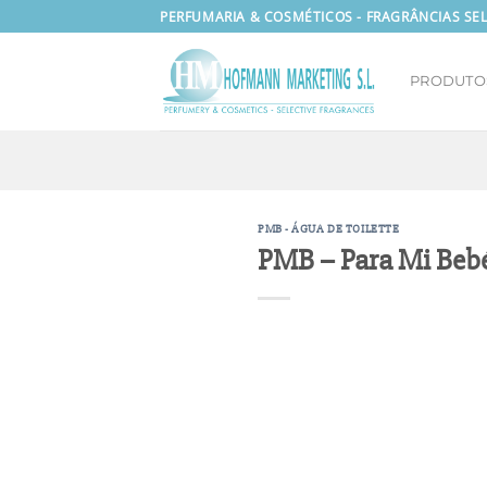
Skip
PERFUMARIA & COSMÉTICOS - FRAGRÂNCIAS SEL
to
content
PRODUTO
PMB - ÁGUA DE TOILETTE
PMB – Para Mi Bebé