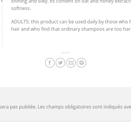
shining and silky. Its content on oat and honey extract
softness.
ADULTS: this product can be used daily by those who h
hair and who find that ordinary shampoos are too har
sera pas publiée.
Les champs obligatoires sont indiqués av