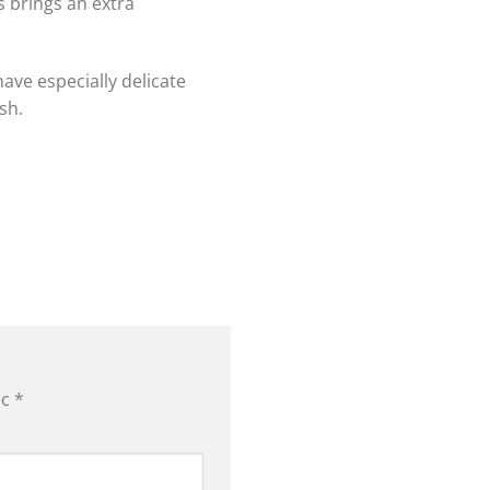
s brings an extra
ave especially delicate
sh.
ec
*