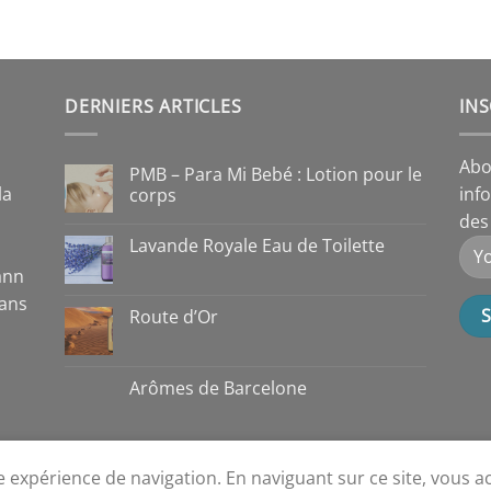
DERNIERS ARTICLES
INS
Abo
PMB – Para Mi Bebé : Lotion pour le
la
inf
corps
des 
Lavande Royale Eau de Toilette
ann
dans
Route d’Or
Arômes de Barcelone
re expérience de navigation. En naviguant sur ce site, vous a
Copyright 2026 ©
Hofmann Marketing, S.L.